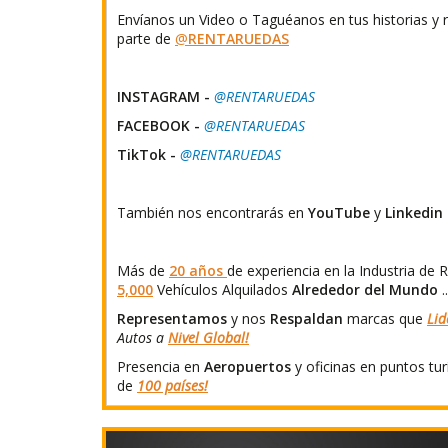
Envíanos un Video o Taguéanos en tus historias y 
parte de
@
RENTARUEDAS
INSTAGRAM -
@RENTARUEDAS
FACEBOOK -
@RENTARUEDAS
TikTok -
@RENTARUEDAS
También nos encontrarás en
YouTube
y
Linkedin
Más de
20 años
de experiencia en la Industria de
5,000
Vehículos Alquilados
Alrededor del Mundo
..
Representamos
y nos
Respaldan
marcas que
Lid
Autos a
Nivel Global!
Presencia en
Aeropuertos
y oficinas en puntos tur
de
100 países!