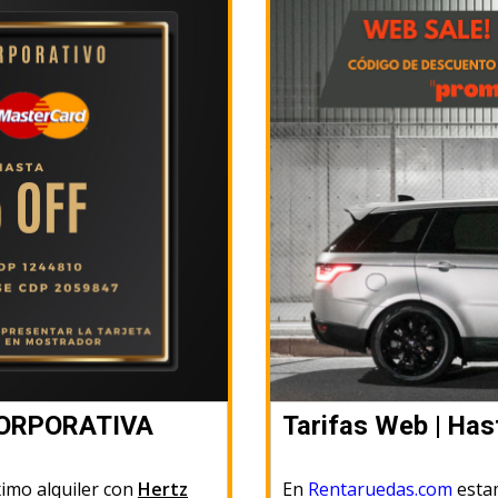
CORPORATIVA
Tarifas Web | Ha
imo alquiler con
Hertz
En
Rentaruedas.com
estam