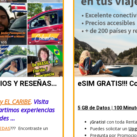
IOS Y RESEÑAS...
eSIM GRATIS!!! C
y EL CARIBE
.
Visita
5 GB de Datos | 100 Minu
rtimos experiencias
es ...
¡Gratis!
con toda Renta
EDAS
??? Encontraste un
Puedes solicitar un
Upg
Pregunta por Promocion