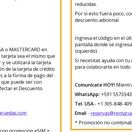
reducidas.
Por si esto fuera poco, co
descuento adicional.
Ingresa el código en el úl
pantalla donde se ingresa
 VISA o MASTERCARD en
izquierdo).
 tarjeta sea el mismo que
Si necesitas ayuda con tu
 y se utilizará la tarjeta
para colaborarte en tod
n de la tarjeta de crédito
s a la forma de pago del
ma que puede ser con
Comunícate HOY!
Mientra
afectar el Descuento
WhatsApp:
+591 5573343
Tel. USA
.- +1 305-848-40
aruedas.com
Email
-
reservas@rentaru
* Promoción no combinab
con promoción eSIM +