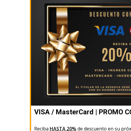
VISA / MasterCard | PROMO 
Reciba
HASTA 20%
de descuento en su próx